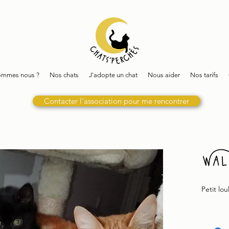
ommes nous ?
Nos chats
J'adopte un chat
Nous aider
Nos tarifs
Contacter l'association pour me rencontrer
Wal
Petit lou