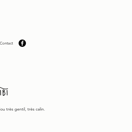
Contact
ibi
lou très gentil, très calin.