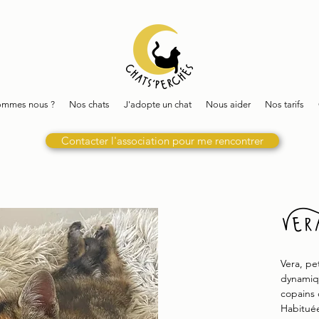
ommes nous ?
Nos chats
J'adopte un chat
Nous aider
Nos tarifs
Contacter l'association pour me rencontrer
Ver
Vera, pe
dynamiqu
copains
Habitué