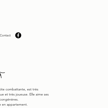
Contact
a
tite combattante, est très
e et très joueuse. Elle aime ses
 congénères.
e en appartement.