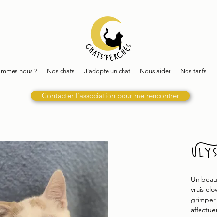
ommes nous ?
Nos chats
J'adopte un chat
Nous aider
Nos tarifs
Contacter l'association pour me rencontrer
Uly
Un beau 
vrais cl
grimper 
affectue