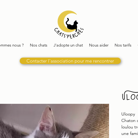
ommes nous ?
Nos chats
J'adopte un chat
Nous aider
Nos tarifs
Contacter l'association pour me rencontrer
Ulo
Uloopy
Chaton d
loulou t
une fami