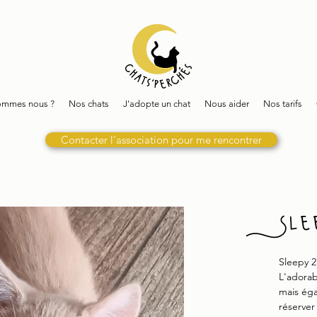
ommes nous ?
Nos chats
J'adopte un chat
Nous aider
Nos tarifs
Contacter l'association pour me rencontrer
Sle
Sleepy 2
L'adorab
mais égal
réserver