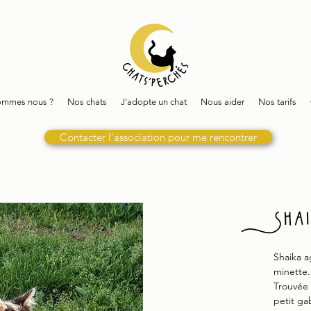
ommes nous ?
Nos chats
J'adopte un chat
Nous aider
Nos tarifs
Contacter l'association pour me rencontrer
Sha
Shaika a
minette.
Trouvée 
petit ga