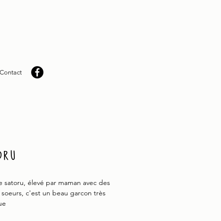
Contact
oru
e satoru, élevé par maman avec des
t soeurs, c'est un beau garcon très
ue