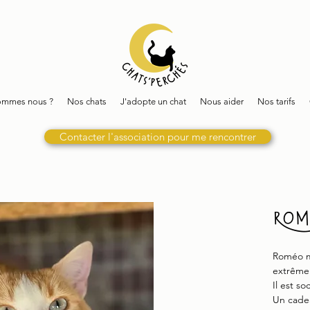
ommes nous ?
Nos chats
J'adopte un chat
Nous aider
Nos tarifs
Contacter l'association pour me rencontrer
Rom
Roméo m
extrême
Il est s
Un cadea