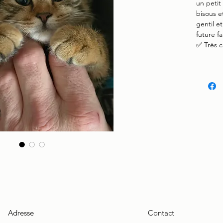
un petit
bisous e
gentil et
future f
✅ Très c
Adresse
Contact