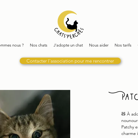
ommes nous ?
Nos chats
J'adopte un chat
Nous aider
Nos tarifs
Contacter l'association pour me rencontrer
Pat
🧸 À ado
nounours
Patchy e
charme i