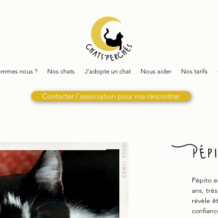
ommes nous ?
Nos chats
J'adopte un chat
Nous aider
Nos tarifs
Contacter l'association pour me rencontrer
Pép
Pépito e
ans, trè
révèle ê
confianc