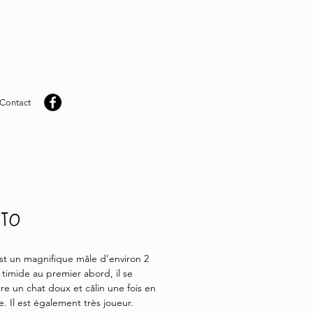
Contact
ito
st un magnifique mâle d’environ 2
s timide au premier abord, il se
tre un chat doux et câlin une fois en
e. Il est également très joueur.