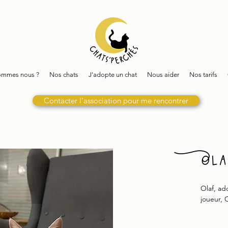
ommes nous ?
Nos chats
J'adopte un chat
Nous aider
Nos tarifs
Contacter l'association pour me rencontrer
Ola
Olaf, ad
joueur, 