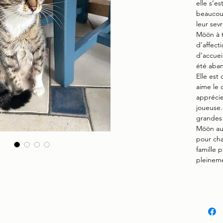
elle s’e
beaucou
leur sev
Möön à 
d’affect
d’accueil
été aba
Elle est 
aime le 
apprécie
joueuse.
grandes 
Möön aur
pour cha
famille 
pleineme