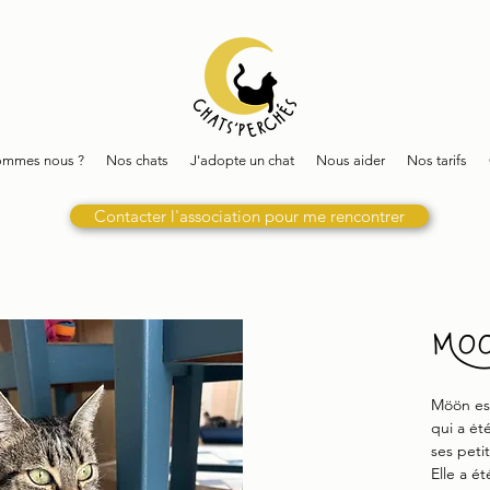
ommes nous ?
Nos chats
J'adopte un chat
Nous aider
Nos tarifs
Contacter l'association pour me rencontrer
Mo
Möön es
qui a ėt
ses petit
Elle a ét