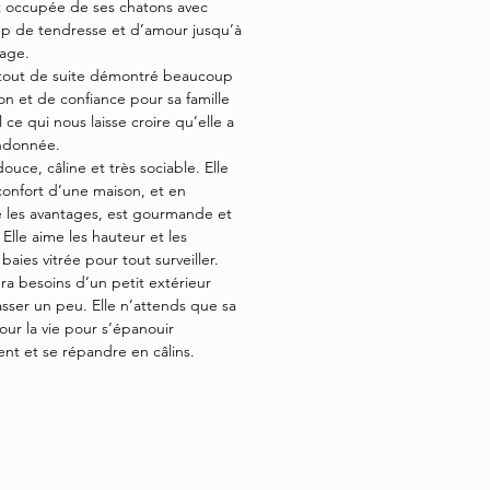
st occupée de ses chatons avec
p de tendresse et d’amour jusqu’à
rage.
tout de suite démontré beaucoup
ion et de confiance pour sa famille
 ce qui nous laisse croire qu’elle a
ndonnée.
douce, câline et très sociable. Elle
confort d’une maison, et en
 les avantages, est gourmande et
 Elle aime les hauteur et les
baies vitrée pour tout surveiller.
a besoins d’un petit extérieur
sser un peu. Elle n’attends que sa
pour la vie pour s’épanouir
nt et se répandre en câlins.