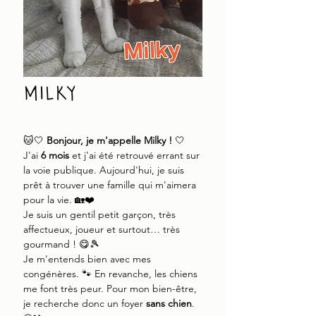
milky
🐱🤍
Bonjour, je m'appelle Milky !
🤍
J'ai
6 mois
et j'ai été retrouvé errant sur
la voie publique. Aujourd'hui, je suis
prêt à trouver une famille qui m'aimera
pour la vie. 🏡❤️
Je suis un gentil petit garçon, très
affectueux, joueur et surtout… très
gourmand ! 😋🎾
Je m'entends bien avec mes
congénères. 🐾 En revanche, les chiens
me font très peur. Pour mon bien-être,
je recherche donc un foyer
sans chien
.