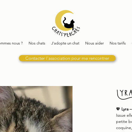
ommes nous ?
Nos chats
J'adopte un chat
Nous aider
Nos tarifs
Contacter l'association pour me rencontrer
Lyr
💖
Lyra –
Issue ell
petite b
coquine,