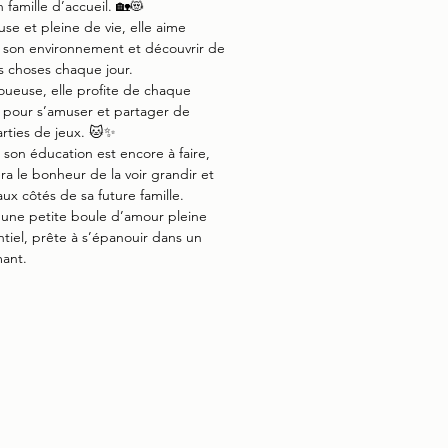
 famille d’accueil. 🏡😻
use et pleine de vie, elle aime
 son environnement et découvrir de
s choses chaque jour.
joueuse, elle profite de chaque
pour s’amuser et partager de
arties de jeux. 🐱✨
 son éducation est encore à faire,
era le bonheur de la voir grandir et
aux côtés de sa future famille.
 une petite boule d’amour pleine
tiel, prête à s’épanouir dans un
mant.