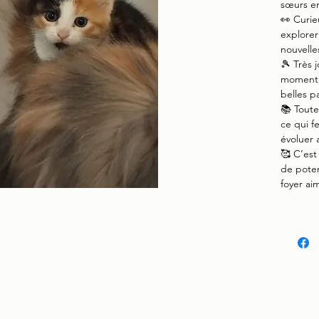
sœurs en
👀 Curie
explorer
nouvelle
🎾 Très 
moment 
belles p
📚 Toute
ce qui f
évoluer 
🥰 C’est
de poten
foyer ai