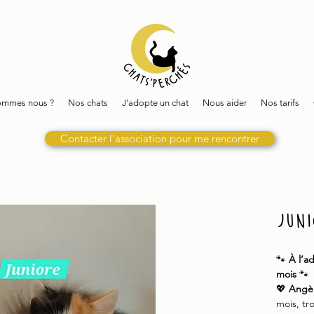
ommes nous ?
Nos chats
J'adopte un chat
Nous aider
Nos tarifs
Contacter l'association pour me rencontrer
jun
🐾
À l’a
mois
🐾
💖
Angè
mois, tr