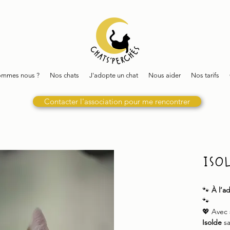
ommes nous ?
Nos chats
J'adopte un chat
Nous aider
Nos tarifs
Contacter l'association pour me rencontrer
Iso
🐾
À l’a
🐾
💖 Avec 
Isolde
sa