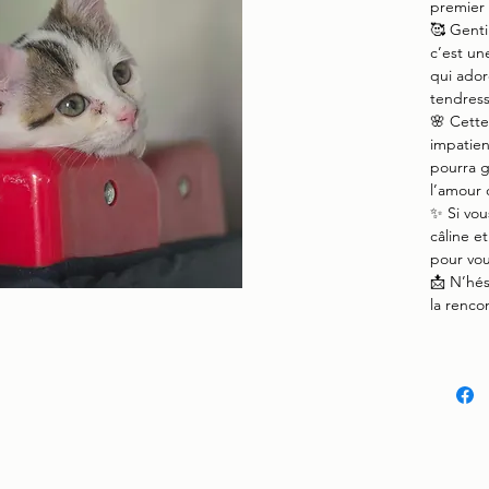
premier 
🥰 Genti
c’est un
qui ado
tendress
🌸 Cette
impatien
pourra g
l’amour q
✨ Si vo
câline e
pour vou
📩 N’hés
la rencon