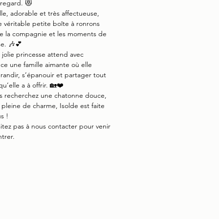
regard. 😻
lle, adorable et très affectueuse,
e véritable petite boîte à ronrons
re la compagnie et les moments de
e. 🎶💕
 jolie princesse attend avec
ce une famille aimante où elle
randir, s’épanouir et partager tout
u’elle a à offrir. 🏡❤️
us recherchez une chatonne douce,
t pleine de charme, Isolde est faite
s !
itez pas à nous contacter pour venir
trer.