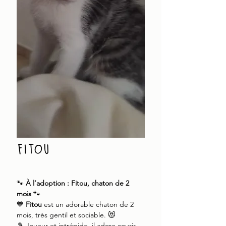
fitou
🐾
À l’adoption : Fitou, chaton de 2
mois
🐾
💙
Fitou
est un adorable chaton de 2
mois, très gentil et sociable. 😻
🎾 Joueur et intrépide, il adore courir,