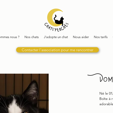
ommes nous ?
Nos chats
J'adopte un chat
Nous aider
Nos tarifs
Contacter l'association pour me rencontrer
Dom
Né le 01
Boîte à 
adorabl