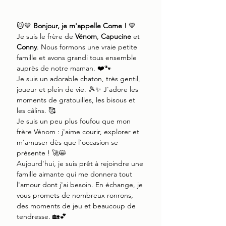
🐱💙
Bonjour, je m'appelle Come !
💙
Je suis le frère de
Vénom
,
Capucine
et
Conny
. Nous formons une vraie petite
famille et avons grandi tous ensemble
auprès de notre maman. ❤️🐾
Je suis un adorable chaton, très gentil,
joueur et plein de vie. 🎾✨ J'adore les
moments de gratouilles, les bisous et
les câlins. 🥰
Je suis un peu plus foufou que mon
frère Vénom : j'aime courir, explorer et
m'amuser dès que l'occasion se
présente ! 🚀😸
Aujourd'hui, je suis prêt à rejoindre une
famille aimante qui me donnera tout
l'amour dont j'ai besoin. En échange, je
vous promets de nombreux ronrons,
des moments de jeu et beaucoup de
tendresse. 🏡💕