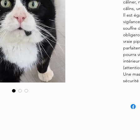
câliner,
câlins, u
Il est é
vigilance
souffre 
obligero
vraie pi
parfaite
pourra vi
intérieu
(attentio
Une mass
sécurité