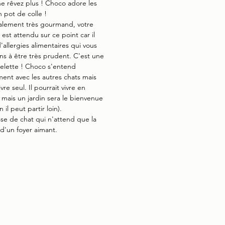
 ne rêvez plus ! Choco adore les
n pot de colle !
galement très gourmand, votre
 est attendu sur ce point car il
d'allergies alimentaires qui vous
ns à être très prudent. C'est une
pelette ! Choco s'entend
ment avec les autres chats mais
vre seul. Il pourrait vivre en
r mais un jardin sera le bienvenue
n il peut partir loin).
e de chat qui n'attend que la
 d'un foyer aimant.