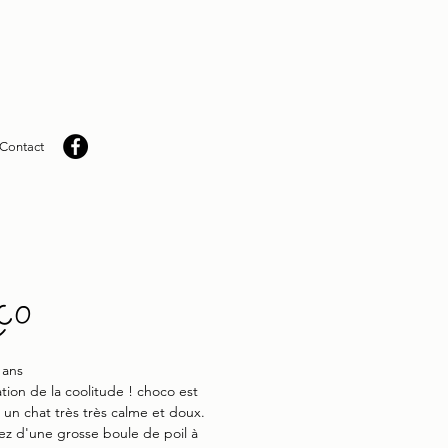
Contact
co
 ans
ation de la coolitude ! choco est
 un chat très très calme et doux.
ez d'une grosse boule de poil à