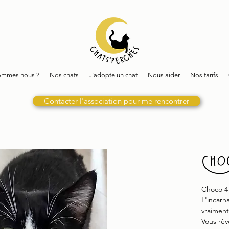
ommes nous ?
Nos chats
J'adopte un chat
Nous aider
Nos tarifs
Contacter l'association pour me rencontrer
Cho
Choco 4
L'incarn
vraiment
Vous rêv