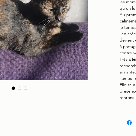
les mom
qu’on lu
Au prem
calmem
le temps
lien cré
devient 
à partag
contre v
Très
dém
recherch
aimante, 
l’amour 
Elle sau
présence
ronrons i