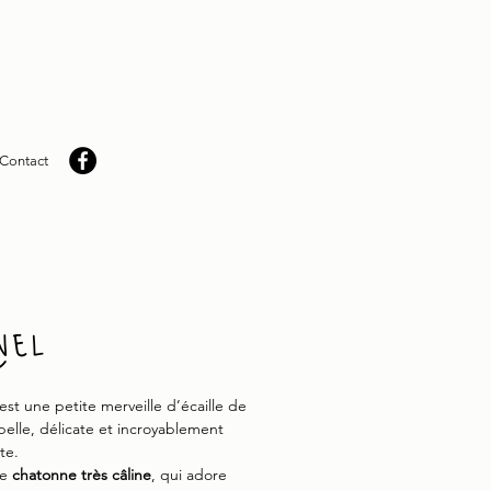
Contact
nel
’est une petite merveille d’écaille de
 belle, délicate et incroyablement
te.
ne
chatonne très câline
, qui adore