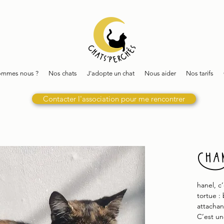
ommes nous ?
Nos chats
J'adopte un chat
Nous aider
Nos tarifs
Contacter l'association pour me rencontrer
Cha
hanel, c
tortue :
attachan
C’est u