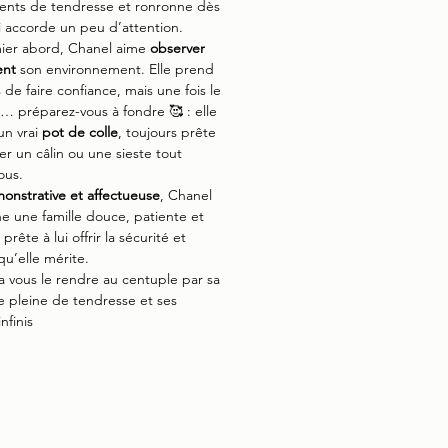
ents de tendresse et ronronne dès
i accorde un peu d’attention.
ier abord, Chanel aime
observer
ent
son environnement. Elle prend
 de faire confiance, mais une fois le
é… préparez-vous à fondre 🥰 : elle
un vrai
pot de colle
, toujours prête
er un câlin ou une sieste tout
ous.
onstrative et affectueuse
, Chanel
e une famille douce, patiente et
prête à lui offrir la sécurité et
qu’elle mérite.
ra vous le rendre au centuple par sa
 pleine de tendresse et ses
nfinis