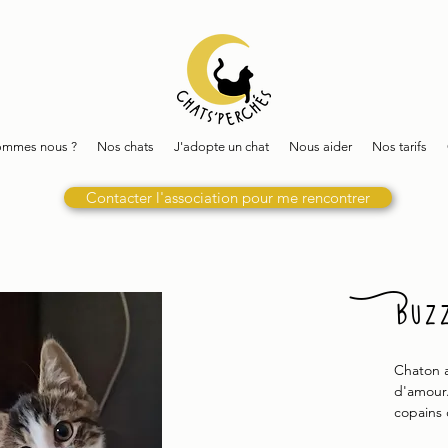
ommes nous ?
Nos chats
J'adopte un chat
Nous aider
Nos tarifs
Contacter l'association pour me rencontrer
Buz
Chaton 
d'amour.
copains 