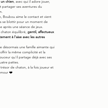
 un chien
, avec qui il adore jouer,
t partager ses aventures du
n.
in, Boubou aime le contact et vient
rs se blottir pour un moment de
e après une séance de jeux.
 chaton équilibré,
gentil, affectueux
tement à l’aise avec les autres
.
he désormais une famille aimante qui
 offrir la même complicité et la
ceur qu’il partage déjà avec ses
uatre pattes.
trésor de chaton, à la fois joueur et
amour ❤️