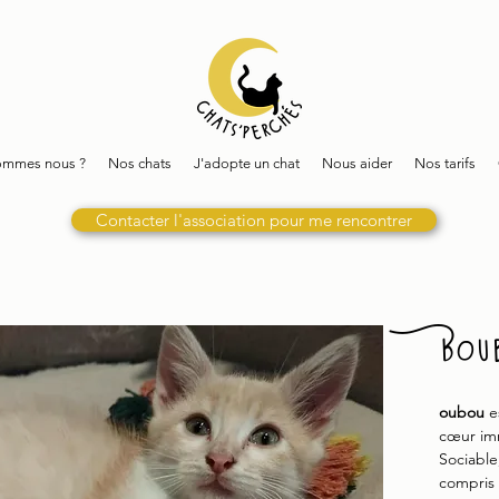
ommes nous ?
Nos chats
J'adopte un chat
Nous aider
Nos tarifs
Contacter l'association pour me rencontrer
Bou
oubou
e
cœur im
Sociable,
compris 