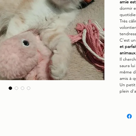
amie est
dormir e
quotidie
Très câl
volontie
tendress
C’est un
et parfai
animaux
Il cherc
saura lui
même dou
amis à q
Un petit 
plein d’