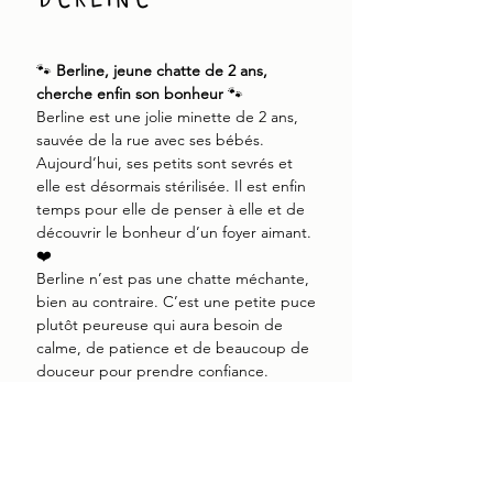
🐾
Berline, jeune chatte de 2 ans,
cherche enfin son bonheur
🐾
Berline est une jolie minette de 2 ans,
sauvée de la rue avec ses bébés.
Aujourd’hui, ses petits sont sevrés et
elle est désormais stérilisée. Il est enfin
temps pour elle de penser à elle et de
découvrir le bonheur d’un foyer aimant.
❤️
Berline n’est pas une chatte méchante,
bien au contraire. C’est une petite puce
plutôt peureuse qui aura besoin de
calme, de patience et de beaucoup de
douceur pour prendre confiance.
Avec une approche tendre et
rassurante, elle pourra peu à peu se
dévoiler pleinement et montrer toute la
douceur qu’elle garde en elle.
Après une vie difficile, Berline mérite