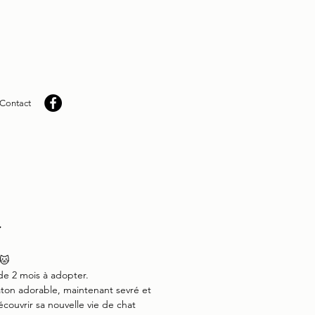
Contact
e
 🐱
e 2 mois à adopter.
aton adorable, maintenant sevré et
écouvrir sa nouvelle vie de chat