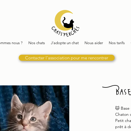
ommes nous ?
Nos chats
J'adopte un chat
Nous aider
Nos tarifs
Contacter l'association pour me rencontrer
Bas
🐱 Base
Chaton d
Petit ch
prêt à d