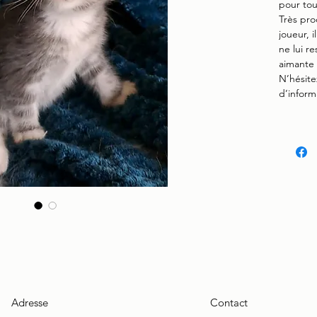
pour tou
Très pro
joueur, i
ne lui r
aimante 
N’hésite
d’inform
Adresse
Contact