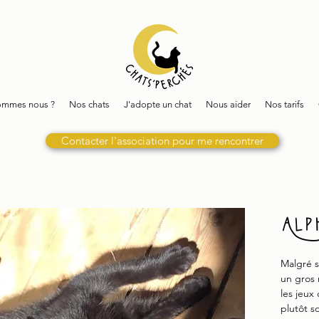
ommes nous ?
Nos chats
J'adopte un chat
Nous aider
Nos tarifs
Contacter l'association pour me rencontrer
Alp
Malgré s
un gros 
les jeux 
plutôt s