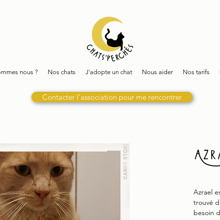
ommes nous ?
Nos chats
J'adopte un chat
Nous aider
Nos tarifs
Contacter l'association pour me rencontrer
Azr
Azrael e
trouvé d
besoin d