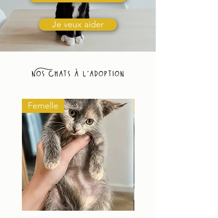
Je veux aider
Nos chats à l'adoption
Femelle
Femelle