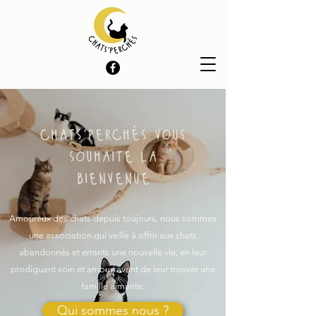
chats'perchés vous
souhaite la
bienvenue
Amoureux des chats depuis toujours, nous sommes
une association qui veille à offrir aux chats
abandonnés et errants une nouvelle vie, en leur
prodiguant soin et amour, avant de leur trouver une
famille aimante.
Qui sommes nous ?